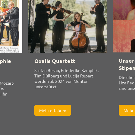
Unser
phie
Oxalis Quartett
Stipe
Stefan Besan, Friederike Kampick,
Tim Düllberg und Lucija Rupert
Die ehe
werden ab 2024 von Mentor
Liza Fe
 Mozart-
unterstützt.
sind uns
 V.
 ihr
Mehr erfahren
Mehr 