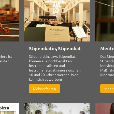
Stipendiatin, Stipendiat
Ment
iere ist
Stipendiatin, bzw. Stipendiat,
Das Men
eistet
können alle hochbegabten
Stipendi
Instrumentalisten und
individu
Instrumenatalistinnen zwischen
Maßnahm
16 und 20 Jahren werden. Wer
Mentor
kann sich bewerben?
Mehr erfahren
Mehr 