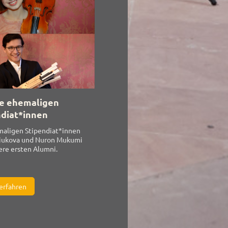
e ehemaligen
ndiat*innen
maligen Stipendiat*innen
diukova und Nuron Mukumi
ere ersten Alumni.
erfahren