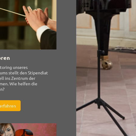
oren
toring unseres
ums stellt den Stipendiat
ell ins Zentrum der
en. Wie helfen die
en?
erfahren