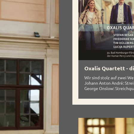
Oxalis Quartett - di
Wir sind stolz auf zwei W
Johann Anton André: Strei
George Onslow: Streichqua