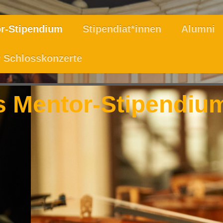
r-Stipendium
Stipendiat*innen
Alumni
 Schlosskonzerte
s Mentor-Stipendiu