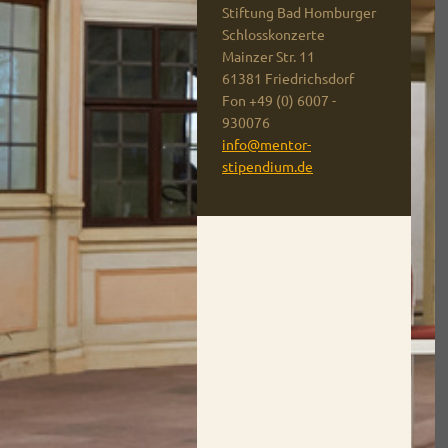
Stiftung Bad Homburger
Schlosskonzerte
Mainzer Str.
11
61381
Friedrichsdorf
Fon +49 (0) 6007 -
930076
info@mentor-
stipendium.de